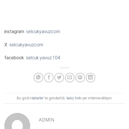
instagram
:
selcukyavuzcom
X
:
selcukyavuzcom
facebook
:
selcuk.yavuz.104
Bu girdi
Haberler
’ te gönderildi.
kalıcı linki
yer imlerine ekleyin.
ADMIN