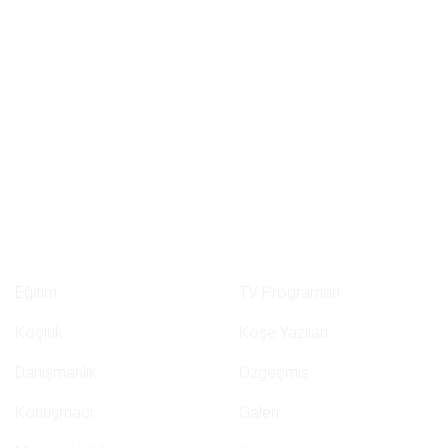
Gazeteci - Yazar
Radyo - TV Program Yapımcısı
Medya - Danışmanlık -Araştırma Şirketi Sahibi
Eğitim & Koçluk
Menüler
Eğitim
TV Programarı
Koçluk
Köşe Yazıları
Danışmanlık
Özgeçmiş
Konuşmacı
Galeri