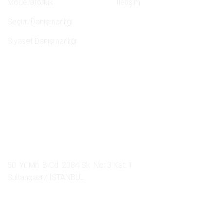
Moderatörlük
İletişim
Seçim Danışmanlığı
Siyaset Danışmanlığı
İletişim
0 507 750 52 02
namehaber@hotmail.com
50. Yıl Mh. B Cd. 2084 Sk. No: 3 Kat: 1
Sultangazi / İSTANBUL