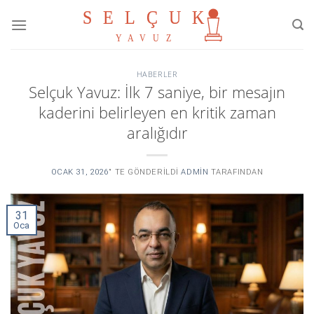
Skip
to
content
HABERLER
Selçuk Yavuz: İlk 7 saniye, bir mesajın
kaderini belirleyen en kritik zaman
aralığıdır
OCAK 31, 2026
’' TE GÖNDERILDI
ADMIN
TARAFINDAN
31
Oca