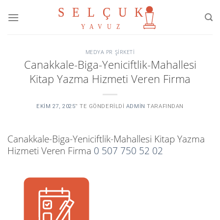
Skip
to
content
MEDYA PR ŞIRKETI
Canakkale-Biga-Yeniciftlik-Mahallesi
Kitap Yazma Hizmeti Veren Firma
EKIM 27, 2025
’' TE GÖNDERILDI
ADMIN
TARAFINDAN
Canakkale-Biga-Yeniciftlik-Mahallesi Kitap Yazma
Hizmeti Veren Firma
0 507 750 52 02