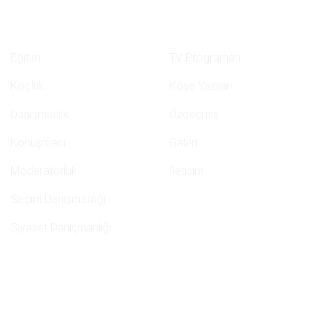
Eğitim & Koçluk
Menüler
Eğitim
TV Programarı
Koçluk
Köşe Yazıları
Danışmanlık
Özgeçmiş
Konuşmacı
Galeri
Moderatörlük
İletişim
Seçim Danışmanlığı
Siyaset Danışmanlığı
İletişim