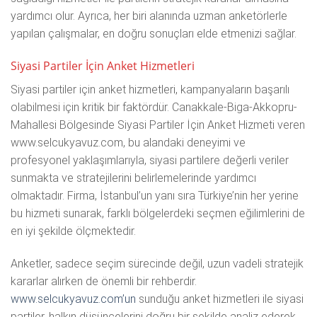
yardımcı olur. Ayrıca, her biri alanında uzman anketörlerle
yapılan çalışmalar, en doğru sonuçları elde etmenizi sağlar.
Siyasi Partiler İçin Anket Hizmetleri
Siyasi partiler için anket hizmetleri, kampanyaların başarılı
olabilmesi için kritik bir faktördür. Canakkale-Biga-Akkopru-
Mahallesi Bölgesinde Siyasi Partiler İçin Anket Hizmeti veren
www.selcukyavuz.com, bu alandaki deneyimi ve
profesyonel yaklaşımlarıyla, siyasi partilere değerli veriler
sunmakta ve stratejilerini belirlemelerinde yardımcı
olmaktadır. Firma, İstanbul’un yanı sıra Türkiye’nin her yerine
bu hizmeti sunarak, farklı bölgelerdeki seçmen eğilimlerini de
en iyi şekilde ölçmektedir.
Anketler, sadece seçim sürecinde değil, uzun vadeli stratejik
kararlar alırken de önemli bir rehberdir.
www.selcukyavuz.com’un
sunduğu anket hizmetleri ile siyasi
partiler, halkın düşüncelerini doğru bir şekilde analiz ederek