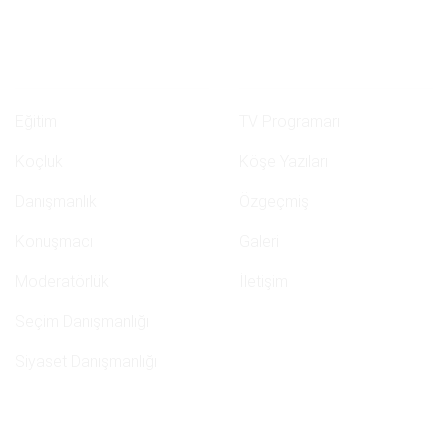
Eğitim & Koçluk
Menüler
Eğitim
TV Programarı
Koçluk
Köşe Yazıları
Danışmanlık
Özgeçmiş
Konuşmacı
Galeri
Moderatörlük
İletişim
Seçim Danışmanlığı
Siyaset Danışmanlığı