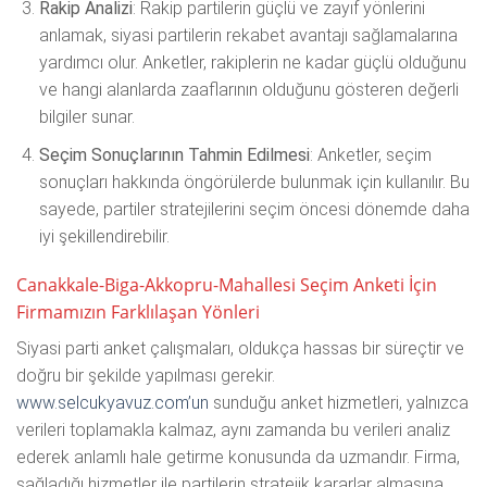
Rakip Analizi
: Rakip partilerin güçlü ve zayıf yönlerini
anlamak, siyasi partilerin rekabet avantajı sağlamalarına
yardımcı olur. Anketler, rakiplerin ne kadar güçlü olduğunu
ve hangi alanlarda zaaflarının olduğunu gösteren değerli
bilgiler sunar.
Seçim Sonuçlarının Tahmin Edilmesi
: Anketler, seçim
sonuçları hakkında öngörülerde bulunmak için kullanılır. Bu
sayede, partiler stratejilerini seçim öncesi dönemde daha
iyi şekillendirebilir.
Canakkale-Biga-Akkopru-Mahallesi Seçim Anketi İçin
Firmamızın
Farklılaşan Yönleri
Siyasi parti anket çalışmaları, oldukça hassas bir süreçtir ve
doğru bir şekilde yapılması gerekir.
www.selcukyavuz.com’un
sunduğu anket hizmetleri, yalnızca
verileri toplamakla kalmaz, aynı zamanda bu verileri analiz
ederek anlamlı hale getirme konusunda da uzmandır. Firma,
sağladığı hizmetler ile partilerin stratejik kararlar almasına